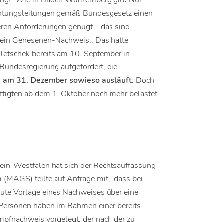
angt. Wie in Baden Würrtemberg gilt
:
Nur
ichtungsleitungen gemäß Bundesgesetz einen
eren Anforderungen genügt – das sind
 ein Genesenen-Nachweis,. Das hatte
letschek bereits am 10. September in
Bundesregierung aufgefordert, die
e am 31. Dezember sowieso ausläuft
. Doch
ftigten ab dem 1. Oktober noch mehr belastet
in-Westfalen hat sich der Rechtsauffassung
MAGS) teilte auf Anfrage mit, dass bei
ute Vorlage eines Nachweises über eine
 Personen haben im Rahmen einer bereits
pfnachweis vorgelegt, der nach der zu