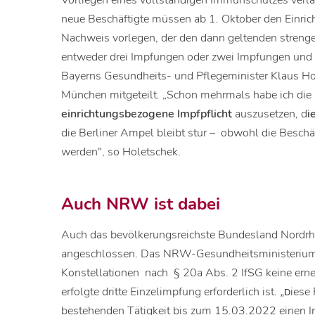
Vorliegen eines vollständigen Immunschutzes verl
neue Beschäftigte müssen ab 1. Oktober den Einr
Nachweis vorlegen, der den dann geltenden streng
entweder drei Impfungen oder zwei Impfungen und
Bayerns Gesundheits- und Pflegeminister Klaus Ho
München mitgeteilt. „Schon mehrmals habe ich die 
einrichtungsbezogene Impfpflicht
auszusetzen, d
i
die Berliner Ampel bleibt stur – obwohl die Beschä
werden", so Holetschek.
Auch NRW ist dabei
Auch das bevölkerungsreichste Bundesland Nordrhe
angeschlossen. Das NRW-Gesundheitsministerium (
Konstellationen nach § 20a Abs. 2 IfSG keine erne
erfolgte dritte Einzelimpfung erforderlich ist.
iese
„D
bestehenden Tätigkeit bis zum 15.03.2022 einen Im