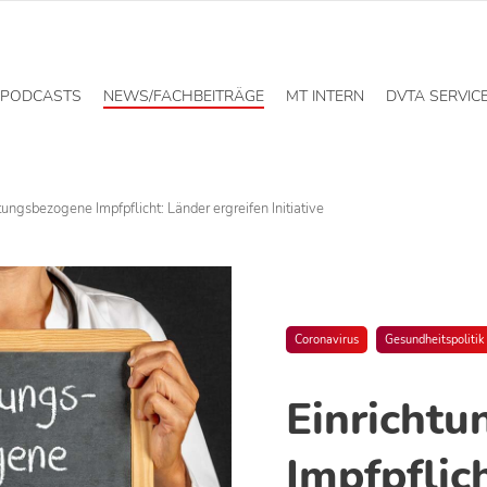
PODCASTS
NEWS/FACHBEITRÄGE
MT INTERN
DVTA SERVIC
tungsbezogene Impfpflicht: Länder ergreifen Initiative
Coronavirus
Gesundheitspolitik
Einricht
Impfpflic