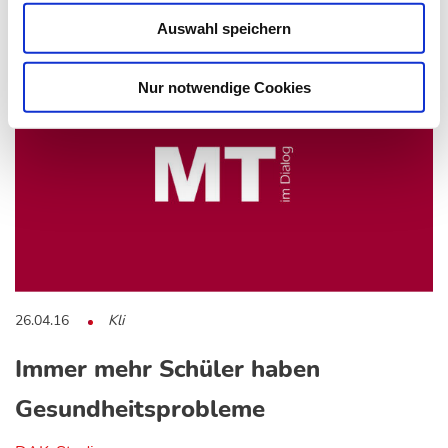
Das könnte Sie auch interessieren:
Auswahl speichern
Nur notwendige Cookies
26.04.16
Kli
Immer mehr Schüler haben
Gesundheitsprobleme