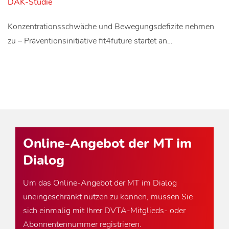
DAK-Studie
Konzentrationsschwäche und Bewegungsdefizite nehmen
zu – Präventionsinitiative fit4future startet an…
Online-Angebot der MT im
Dialog
Um das Online-Angebot der MT im Dialog
uneingeschränkt nutzen zu können, müssen Sie
sich einmalig mit Ihrer DVTA-Mitglieds- oder
Abonnentennummer registrieren.