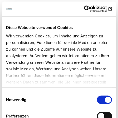
Diese Webseite verwendet Cookies
Wir verwenden Cookies, um Inhalte und Anzeigen zu
personalisieren, Funktionen für soziale Medien anbieten
zu können und die Zugriffe auf unsere Website zu
analysieren. Außerdem geben wir Informationen zu Ihrer
Verwendung unserer Website an unsere Partner für
soziale Medien, Werbung und Analysen weiter. Unsere
17.09.18
lz
Partner führen diese Informationen möglicherweise mit
weiteren Daten zusammen, die Sie ihnen bereitgestellt
Aktive und inaktive Herpesviren
haben oder die sie im Rahmen Ihrer Nutzung der Dienste
unterscheiden
Einwilligungsauswahl
gesammelt haben.
Notwendig
Den Viren auf der Spur
Datenschutz
|
Impressum
Präferenzen