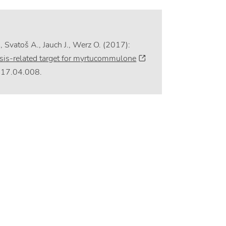
 Svatoš A., Jauch J., Werz O. (2017):
sis-related target for myrtucommulone
2017.04.008.