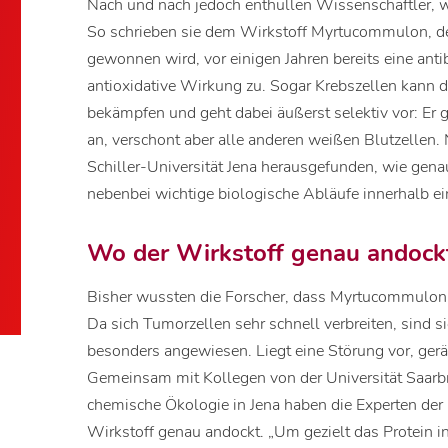
Nach und nach jedoch enthüllen Wissenschaftler, wa
So schrieben sie dem Wirkstoff Myrtucommulon, de
gewonnen wird, vor einigen Jahren bereits eine an
antioxidative Wirkung zu. Sogar Krebszellen kann der
bekämpfen und geht dabei äußerst selektiv vor: Er g
an, verschont aber alle anderen weißen Blutzellen
Schiller-Universität Jena herausgefunden, wie gena
nebenbei wichtige biologische Abläufe innerhalb ei
Wo der Wirkstoff genau andock
Bisher wussten die Forscher, dass Myrtucommulon di
Da sich Tumorzellen sehr schnell verbreiten, sind si
besonders angewiesen. Liegt eine Störung vor, ger
Gemeinsam mit Kollegen von der Universität Saarbr
chemische Ökologie in Jena haben die Experten der
Wirkstoff genau andockt. „Um gezielt das Protein i