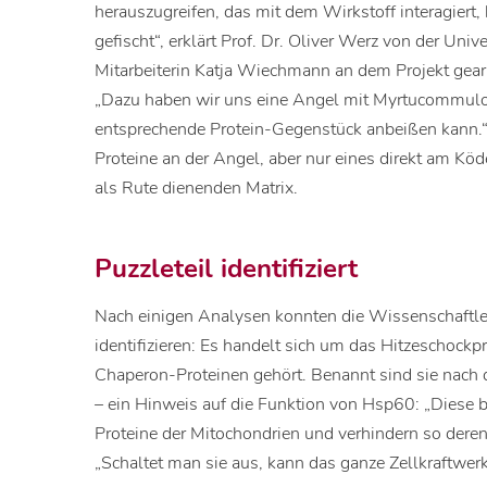
herauszugreifen, das mit dem Wirkstoff interagier
gefischt“, erklärt Prof. Dr. Oliver Werz von der Unive
Mitarbeiterin Katja Wiechmann an dem Projekt gearb
„Dazu haben wir uns eine Angel mit Myrtucommulo
entsprechende Protein-Gegenstück anbeißen kann.
Proteine an der Angel, aber nur eines direkt am Köd
als Rute dienenden Matrix.
Puzzleteil identifiziert
Nach einigen Analysen konnten die Wissenschaftler
identifizieren: Es handelt sich um das Hitzeschock
Chaperon-Proteinen gehört. Benannt sind sie nach
– ein Hinweis auf die Funktion von Hsp60: „Diese
Proteine der Mitochondrien und verhindern so deren 
„Schaltet man sie aus, kann das ganze Zellkraftwer