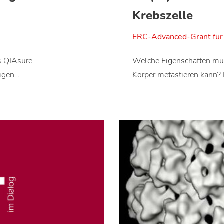
Krebszelle
ERC-Advanced-Grant für 
s QIAsure-
Welche Eigenschaften mus
tigen…
Körper metastieren kann?