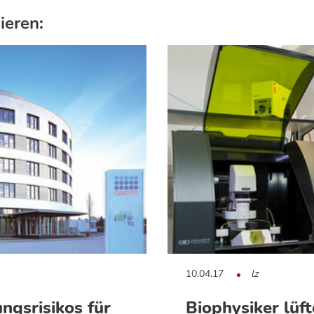
ieren:
10.04.17
lz
gsrisikos für
Biophysiker lüf