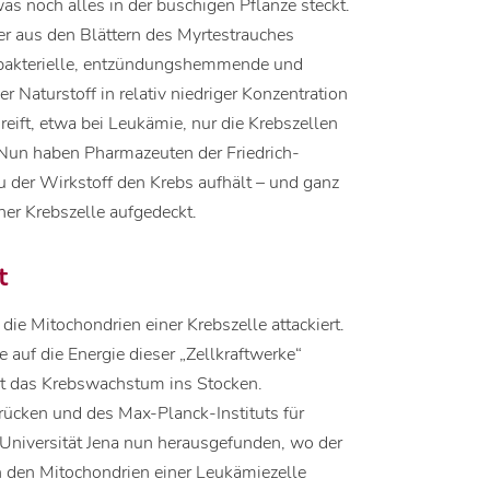
s noch alles in der buschigen Pflanze steckt.
r aus den Blättern des Myrtestrauches
tibakterielle, entzündungshemmende und
 Naturstoff in relativ niedriger Konzentration
reift, etwa bei Leukämie, nur die Krebszellen
. Nun haben Pharmazeuten der Friedrich-
u der Wirkstoff den Krebs aufhält – und ganz
ner Krebszelle aufgedeckt.
t
e Mitochondrien einer Krebszelle attackiert.
e auf die Energie dieser „Zellkraftwerke“
ät das Krebswachstum ins Stocken.
ücken und des Max-Planck-Instituts für
 Universität Jena nun herausgefunden, wo der
n den Mitochondrien einer Leukämiezelle