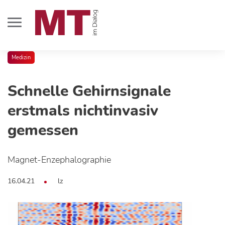
Medizin
Schnelle Gehirnsignale
erstmals nichtinvasiv
gemessen
Magnet-Enzephalographie
16.04.21
lz