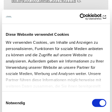
doi.org/10.1073/pnas.2017401118
.
Quelle: idw/Charité – Universitätsmedizin Berlin/PTB
Diese Webseite verwendet Cookies
Wir verwenden Cookies, um Inhalte und Anzeigen zu
Artikel teilen
personalisieren, Funktionen für soziale Medien anbieten
zu können und die Zugriffe auf unsere Website zu
analysieren. Außerdem geben wir Informationen zu Ihrer
Verwendung unserer Website an unsere Partner für
soziale Medien, Werbung und Analysen weiter. Unsere
Zur Übersicht
Partner führen diese Informationen möglicherweise mit
weiteren Daten zusammen, die Sie ihnen bereitgestellt
haben oder die sie im Rahmen Ihrer Nutzung der Dienste
Einwilligungsauswahl
gesammelt haben.
Newsletter­anmeldung
Notwendig
Datenschutz
|
Impressum