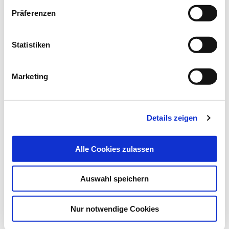
Bleiben Sie auf dem Laufenden. Der MT-Dialog-
Präferenzen
Newsletter informiert Sie jede Woche kostenfrei
über die wichtigsten Branchen-News, aktuelle
Statistiken
Themen und die neusten Stellenangebote.
E-Mail-Adresse
Marketing
Ich habe die Hinweise zum
Datenschutz
gelesen.*
Details zeigen
Newsletter abonnieren
Alle Cookies zulassen
* Pflichtfeld
Auswahl speichern
Nur notwendige Cookies