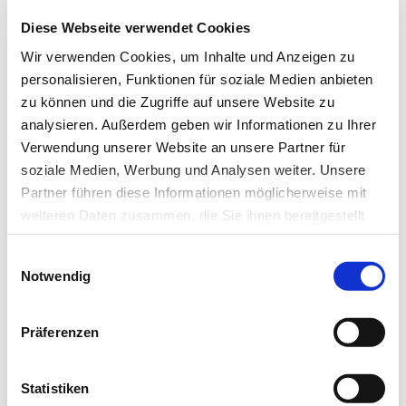
Forscher sind überzeugt, dass sich zukünftig selbst extrem
Diese Webseite verwendet Cookies
schnelle Abläufe in lebenden Zellen untersuchen lassen –
etwa die Bewegung zellulärer Nanomaschinen oder die
Wir verwenden Cookies, um Inhalte und Anzeigen zu
Faltung von Proteinen. (idw, red)
personalisieren, Funktionen für soziale Medien anbieten
zu können und die Zugriffe auf unsere Website zu
analysieren. Außerdem geben wir Informationen zu Ihrer
Verwendung unserer Website an unsere Partner für
soziale Medien, Werbung und Analysen weiter. Unsere
Literatur:
Partner führen diese Informationen möglicherweise mit
weiteren Daten zusammen, die Sie ihnen bereitgestellt
Balzarotti F, Eilers Y, Gwosch KC, Gynnå AH,
haben oder die sie im Rahmen Ihrer Nutzung der Dienste
Westphal V, Stefani FD, Elf J, Hell SW: Nanometer
Einwilligungsauswahl
gesammelt haben.
resolution imaging and tracking of fluorescent
Notwendig
molecules with minimal photon fluxes. Science,
Datenschutz
|
Impressum
22. Dezember 2016.
Präferenzen
Statistiken