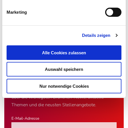
Artikel teilen
Marketing
Zur Übersicht
Details zeigen
Alle Cookies zulassen
Newsletter­anmeldung
Auswahl speichern
Bleiben Sie auf dem Laufenden. Der MT-Dialog-
Nur notwendige Cookies
Newsletter informiert Sie jede Woche kostenfrei
über die wichtigsten Branchen-News, aktuelle
Themen und die neusten Stellenangebote.
E-Mail-Adresse