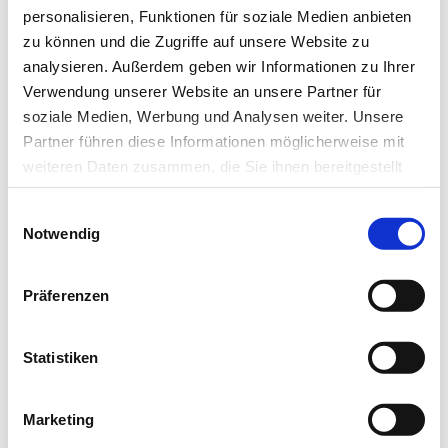
Das könnte Sie auch interessieren:
personalisieren, Funktionen für soziale Medien anbieten
zu können und die Zugriffe auf unsere Website zu
analysieren. Außerdem geben wir Informationen zu Ihrer
Verwendung unserer Website an unsere Partner für
soziale Medien, Werbung und Analysen weiter. Unsere
Partner führen diese Informationen möglicherweise mit
weiteren Daten zusammen, die Sie ihnen bereitgestellt
haben oder die sie im Rahmen Ihrer Nutzung der Dienste
Einwilligungsauswahl
gesammelt haben.
Notwendig
Datenschutz
|
Impressum
Präferenzen
05.06.16
lz
Statistiken
Experten machen gegen
Schlaganfall und Diabetes mobil
Marketing
„Herzenssache Lebenszeit“ gestartet