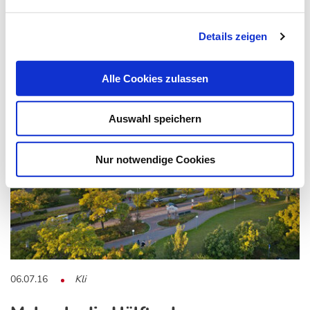
Die Aufklärungskampagne „Herzenssache Lebenszeit“
Details zeigen
informiert über die Volkskrankheiten Schlaganfall…
Alle Cookies zulassen
Auswahl speichern
Nur notwendige Cookies
06.07.16
Kli