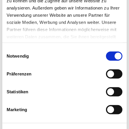
zu können und die Zugriffe auf unsere Website zu
analysieren. Außerdem geben wir Informationen zu Ihrer
Verwendung unserer Website an unsere Partner für
soziale Medien, Werbung und Analysen weiter. Unsere
Partner führen diese Informationen möglicherweise mit
weiteren Daten zusammen, die Sie ihnen bereitgestellt
haben oder die sie im Rahmen Ihrer Nutzung der Dienste
Einwilligungsauswahl
gesammelt haben.
Notwendig
15.12.17
lz
Datenschutz
|
Impressum
Präferenzen
Brustkrebs: Metallopeptid zerstört
Mitochondrienfunktion
Statistiken
Mitochondrien von Krebszellen im Visier
Marketing
Bei der Entwicklung von neuen Antikrebsmitteln gilt die
gezielte Abtötung von malignen Mitochondrien…