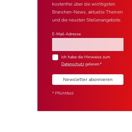
kostenfrei über die wichtigsten
Branchen-News, aktuelle Themen
und die neusten Stellenangebote.
E-Mail-Adresse
Ich habe die Hinweise zum
Datenschutz
gelesen.*
Newsletter abonnieren
* Pflichtfeld