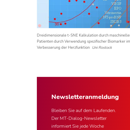
Dreidimensionale t-SNE Kalkulation durch maschinelles
Patienten durch Verwendung spezifischer Biomarker im
Verbesserung der Herzfunktion
Uni Rostock
Newsletter­anmeldung
Bleiben Sie auf dem Laufenden.
Der MT-Dialog-Newsletter
informiert Sie jede Woche