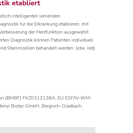
ik etabliert
tlich intelligenten lernenden
nostik für die Erkrankung etablieren, mit
Verbesserung der Herzfunktion ausgewählt
rten Diagnostik können Patienten individuell
und Stammzellen behandelt werden. (idw, red)
ation (BMBF) FKZ0312138A, EU ESF/IV-WM-
nyi Biotec GmbH, Bergisch-Gladbach,