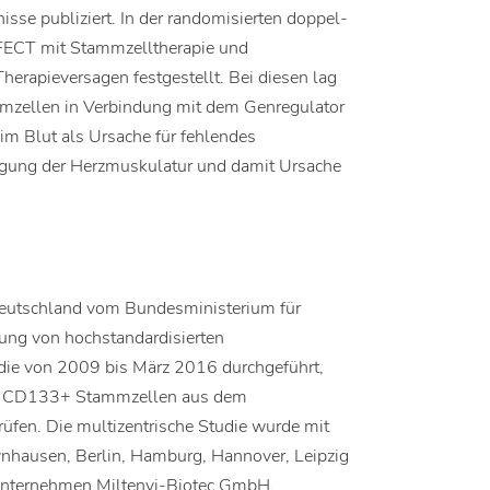
se publiziert. In der randomisierten doppel-
RFECT mit Stammzelltherapie und
herapieversagen festgestellt. Bei diesen lag
mzellen in Verbindung mit dem Genregulator
m Blut als Ursache für fehlendes
rgung der Herzmuskulatur und damit Ursache
 Deutschland vom Bundesministerium für
ung von hochstandardisierten
udie von 2009 bis März 2016 durchgeführt,
 von CD133+ Stammzellen aus dem
fen. Die multizentrische Studie wurde mit
nhausen, Berlin, Hamburg, Hannover, Leipzig
Unternehmen Miltenyi-Biotec GmbH,