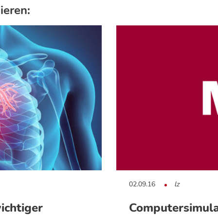
ieren:
02.09.16
lz
ichtiger
Computersimula