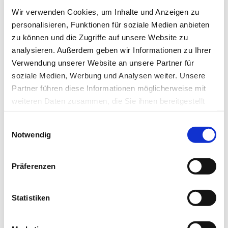
Newsletter abonnieren
Wir verwenden Cookies, um Inhalte und Anzeigen zu
personalisieren, Funktionen für soziale Medien anbieten
* Pflichtfeld
zu können und die Zugriffe auf unsere Website zu
analysieren. Außerdem geben wir Informationen zu Ihrer
Verwendung unserer Website an unsere Partner für
soziale Medien, Werbung und Analysen weiter. Unsere
Partner führen diese Informationen möglicherweise mit
Das könnte Sie auch interessieren:
weiteren Daten zusammen, die Sie ihnen bereitgestellt
haben oder die sie im Rahmen Ihrer Nutzung der Dienste
Einwilligungsauswahl
gesammelt haben.
Notwendig
Datenschutz
|
Impressum
Präferenzen
Statistiken