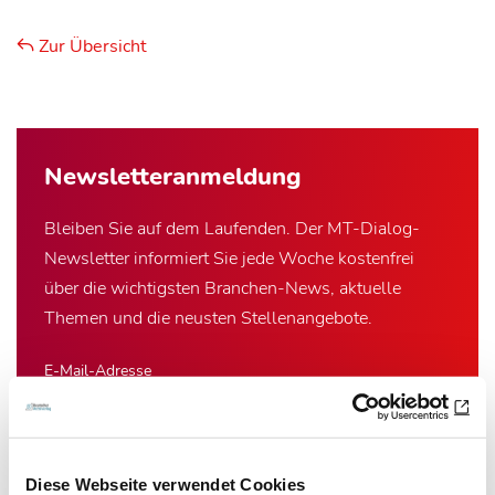
Zur Übersicht
Newsletter­anmeldung
Bleiben Sie auf dem Laufenden. Der MT-Dialog-
Newsletter informiert Sie jede Woche kostenfrei
über die wichtigsten Branchen-News, aktuelle
Themen und die neusten Stellenangebote.
E-Mail-Adresse
Ich habe die Hinweise zum
Datenschutz
gelesen.*
Diese Webseite verwendet Cookies