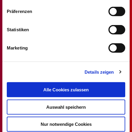
Datenschutz
|
Impressum
Präferenzen
Statistiken
Stellenmarkt
Alle MT/MTA Stellen
Marketing
MTF/MTAF Stellenangebote
MTL/MTLA Stellenangebote
MTR/MTRA Stellenangebote
Details zeigen
MTV/VMTA Stellenangebote
Alle Cookies zulassen
DVTA
Auswahl speichern
Rechtsprechstunde
Ansprechpartner
Nur notwendige Cookies
Mitglied werden