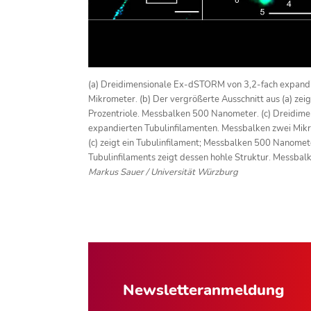
(a) Dreidimensionale Ex-dSTORM von 3,2-fach expandi
Mikrometer. (b) Der vergrößerte Ausschnitt aus (a) zei
Prozentriole. Messbalken 500 Nanometer. (c) Dreidim
expandierten Tubulinfilamenten. Messbalken zwei Mikr
(c) zeigt ein Tubulinfilament; Messbalken 500 Nanomete
Tubulinfilaments zeigt dessen hohle Struktur. Messba
Markus Sauer / Universität Würzburg
Newsletter­anmeldung