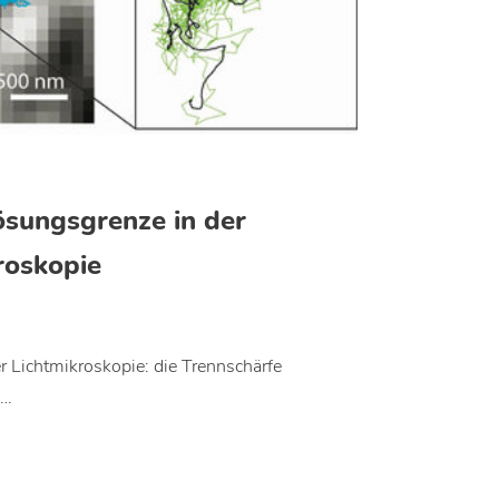
ösungsgrenze in der
roskopie
der Lichtmikroskopie: die Trennschärfe
u…