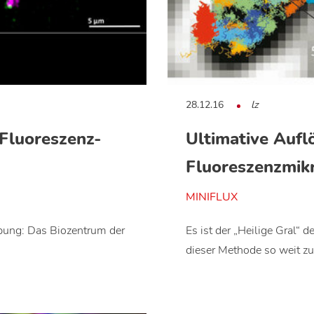
28.12.16
lz
 Fluoreszenz-
Ultimative Aufl
Fluoreszenzmik
MINIFLUX
ebung: Das Biozentrum der
Es ist der „Heilige Gral“ 
dieser Methode so weit z