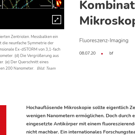
Kombinat
Mikrosko
erten Zentriolen. Messbalken ein
Fluoreszenz-Imaging
gt die neunfache Symmetrie der
ensionale Ex-dSTORM von 3,1-fach
08.07.20
bf
ometer. (d) Die Vergrößerung aus
r. (e) Der Querschnitt eines
lken 200 Nanometer.
Bild: Team
Hochauflösende Mikroskopie sollte eigentlich Ze
wenigen Nanometern ermöglichen. Doch durch e
eingesetzte Antikörper mit einem fluoreszierende
nicht machbar. Ein internationales Forschungst