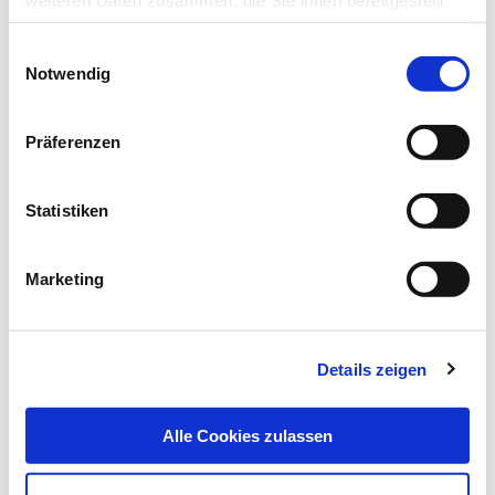
haben oder die sie im Rahmen Ihrer Nutzung der Dienste
Einwilligungsauswahl
gesammelt haben.
Notwendig
Datenschutz
|
Impressum
30.05.18
Hans-Joachim Thiel
Präferenzen
Anomalien und Normvarianten
Statistiken
Skelettale Veränderungen 3.3: Patella bipartita
Marketing
Die Patella bipartita ist eine in den meisten Fällen
asymptomatische Verschmelzungsstörung von…
Details zeigen
Alle Cookies zulassen