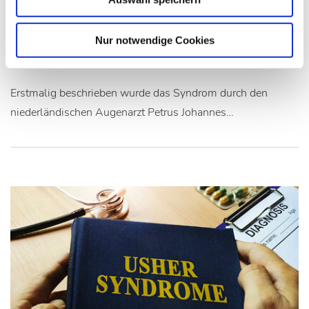
Genetisch bedingte Hörstörungen –
das Waardenburg-Syndrom
Nur notwendige Cookies
Audiologie
Erstmalig beschrieben wurde das Syndrom durch den
niederländischen Augenarzt Petrus Johannes…