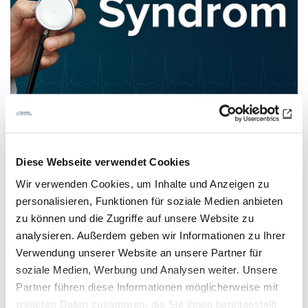
Premium
Audiologie
05.04.22
Claudia Rössing
Diese Webseite verwendet Cookies
Genetisch bedingte Hörstörungen -
Wir verwenden Cookies, um Inhalte und Anzeigen zu
personalisieren, Funktionen für soziale Medien anbieten
CHARGE-Syndrom und Nager-
zu können und die Zugriffe auf unsere Website zu
Syndrom
analysieren. Außerdem geben wir Informationen zu Ihrer
Verwendung unserer Website an unsere Partner für
Audiologie
soziale Medien, Werbung und Analysen weiter. Unsere
Partner führen diese Informationen möglicherweise mit
In diesem Artikel werden Symptomatik und genetische
weiteren Daten zusammen, die Sie ihnen bereitgestellt